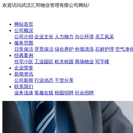
欢迎访问武汉汇邦物业管理有限公司网站!
网站首页
公司概况
公司介绍
企业文化
人力物力
办公环境
员工风采
服务范围
日常保洁
开荒保洁
绿化养护
外墙清洗
石材护理
空气净
经典案例
住宅小区
工业园区
机关校园
商场物业
写字楼
企业荣誉
新闻资讯
公司新闻
行业动态
干货分享
联系我们
业务浅谈
客服在线
校园招聘
社会招聘